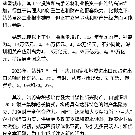
动型城市，其工业投资和高手艺制制业投资一曲连结高速增
加，得益于其强大的创重生态和财产链配套能力。比拟之下，
姑苏虽然工业根本雄厚，但正在立异驱动和财产升级方面可能
稍显畅后。
姑苏规模以上工业一曲稳步增加，2021年至2023年，别离
为4。13万亿元、4。36万亿元、4。43万亿元。不外同期，深
圳相关产值别离为4。25万亿元、4。55万亿元、4。85万亿
元，持续居全国之首。
2023年，姑苏对“一带一”共开国家和地域进出口额占进出
口总额的比沉达36。2%。昔时，从商业市场看，对东盟、俄
罗斯、6。9%和30。2%。
其次，姑苏需积极培育强大计谋性新兴财产，自创深圳
“20+8”财产集群成长模式，构成具有姑苏特色的财产集聚效
应，加强财产全体合作力。同时，还应加大专精特新“小巨人”
企业的培育力度，供给更多政策支撑和资本倾斜，鞭策企业做
大做强。最初，姑苏应持续优化营商，吸引更多高端人才和优
良资本汇聚，为工业成长注入新的活力。