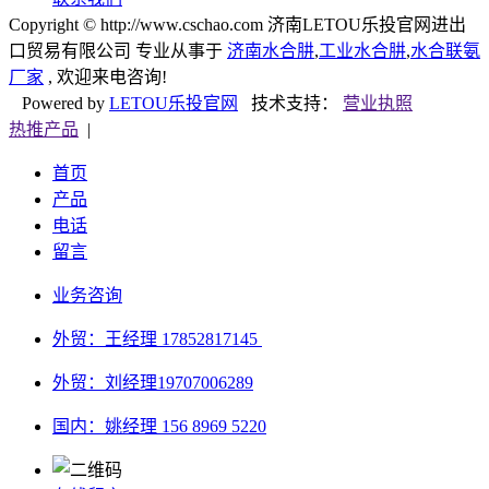
Copyright © http://www.cschao.com 济南LETOU乐投官网进出
口贸易有限公司 专业从事于
济南水合肼
,
工业水合肼
,
水合联氨
厂家
, 欢迎来电咨询!
Powered by
LETOU乐投官网
技术支持：
营业执照
热推产品
|
首页
产品
电话
留言
业务咨询
外贸：王经理 17852817145
外贸：刘经理
19707006289
国内：姚经理 156 8969 5220