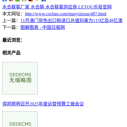
水合联氨厂家
,
水合肼
,
水合联氨供应商
,
LETOU乐投官网
本文网址：
http://www.cschao.com/maoyizixun/487.html
上一篇：
11月澳门货色出口和进口总值别离为115亿及49亿澳
下一篇：
图解图表 - 中国日报网
最近浏览：
相关产品
得邦照明召开2025年度运营预算工做会议