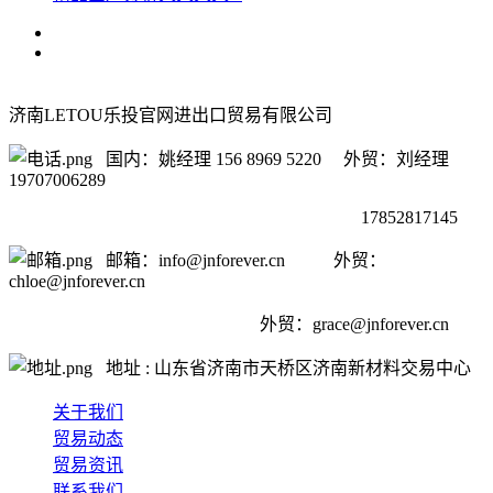
济南LETOU乐投官网进出口贸易有限公司
国内：姚经理 156 8969 5220 外贸：刘经理
19707006289
17852817145
邮箱：info@jnforever.cn 外贸：
chloe@jnforever.cn
外贸：
grace@jnforever.cn
地址 : 山东省济南市天桥区济南新材料交易中心
关于我们
贸易动态
贸易资讯
联系我们