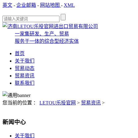
英文
-
企业邮箱
-
网站地图
-
XML
一家集研发、生产、贸易
服务于一体的综合型经济实体
首页
关于我们
贸易动态
贸易资讯
联系我们
您当前的位置 ：
LETOU乐投官网
>
贸易资讯
>
新闻中心
关于我们