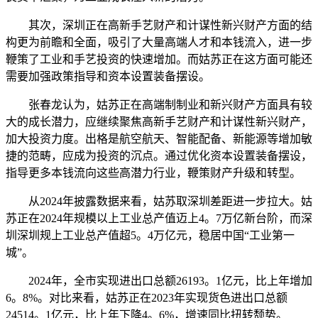
其次，深圳正在高新手艺财产和计谋性新兴财产方面的结
构更为前瞻和全面，吸引了大量高端人才和本钱流入，进一步
鞭策了工业和手艺投资的快速增加。而姑苏正在这方面可能还
需要加强政策指导和资本设置装备摆设。
张春龙认为，姑苏正在高端制制业和新兴财产方面具有较
大的成长潜力，应继续聚焦高新手艺财产和计谋性新兴财产，
加大投资力度。出格是航空航天、智能配备、新能源等增加敏
捷的范畴，应成为投资的沉点。通过优化资本设置装备摆设，
指导更多本钱流向这些高潜力行业，鞭策财产升级和转型。
从2024年披露数据来看，姑苏取深圳差距进一步拉大。姑
苏正在2024年规模以上工业总产值迈上4。7万亿新台阶，而深
圳深圳规上工业总产值超5。4万亿元，稳居中国“工业第一
城”。
2024年，全市实现进出口总额26193。1亿元，比上年增加
6。8%。对比来看，姑苏正在2023年实现货色进出口总额
24514。1亿元，比上年下降4。6%，增速同比扭转颓势。