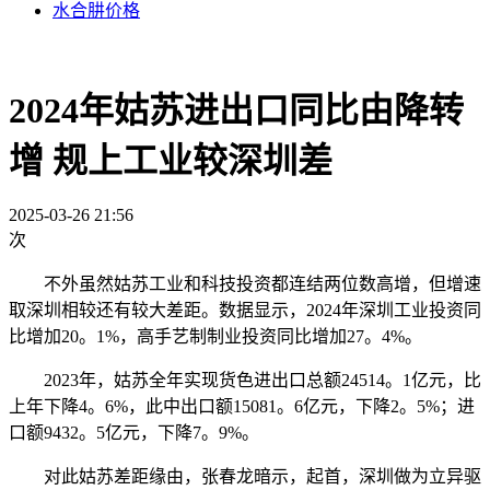
水合肼价格
2024年姑苏进出口同比由降转
增 规上工业较深圳差
2025-03-26 21:56
次
不外虽然姑苏工业和科技投资都连结两位数高增，但增速
取深圳相较还有较大差距。数据显示，2024年深圳工业投资同
比增加20。1%，高手艺制制业投资同比增加27。4%。
2023年，姑苏全年实现货色进出口总额24514。1亿元，比
上年下降4。6%，此中出口额15081。6亿元，下降2。5%；进
口额9432。5亿元，下降7。9%。
对此姑苏差距缘由，张春龙暗示，起首，深圳做为立异驱