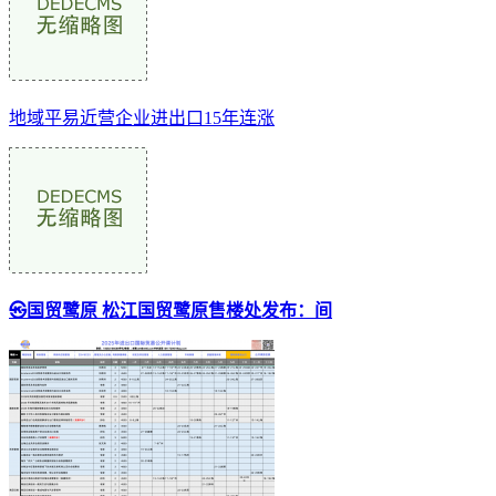
地域平易近营企业进出口15年连涨
㉿国贸鹭原 松江国贸鹭原售楼处发布：间