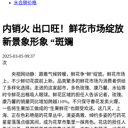
水合肼价格
内销火 出口旺！鲜花市场绽放
新景象形象 “斑斓
2025-03-05 09:37
次
央视网动静：跟着气候转暖，鲜花争“鲜”绽放。鲜花市场
上，不少鲜切花提前上新。品类繁多的鲜花市场为消费者供给
了多样化选择。走进的这家超市，多色玫瑰、康乃馨、水仙等
时令鲜花出格吸人眼球。鲜花区域的担任人告诉记者，玫瑰、
康乃馨的销量同比增加跨越110%。不只保守春花发卖火爆，
一些将生果加工做成的“生果鲜花”也颇受欢送。这几天，上
海、正在色彩艳丽的花草丛中，清姿高雅、绰约多姿的芍药花
星星落落点缀其间，成为花草市集里一抹亮色。花店的担任人