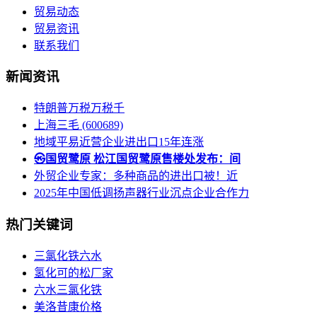
贸易动态
贸易资讯
联系我们
新闻资讯
特朗普万税万税千
上海三毛 (600689)
地域平易近营企业进出口15年连涨
㉿国贸鹭原 松江国贸鹭原售楼处发布：间
外贸企业专家：多种商品的进出口被！近
2025年中国低调扬声器行业沉点企业合作力
热门关键词
三氯化铁六水
氢化可的松厂家
六水三氯化铁
美洛昔康价格