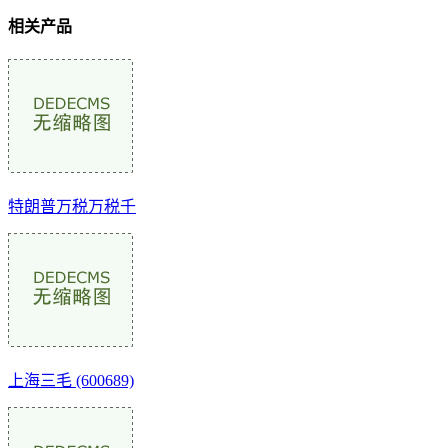
相关产品
特朗普万税万税千
上海三毛 (600689)