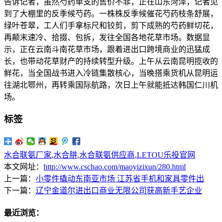
告诉记者，虽然芍药单支的售价不菲，正在山东菏泽，记者见
到了大棚里的反季候芍药。一株株反季候催花芍药枝条舒展，
绿叶苍翠，工人们手拿标尺和铰剪，剪下成熟的芍药鲜切花，
再颠末速冷、拾掇、包拆，发往全国各地花草市场。数据显
示，正在云南斗南花草市场，跟着进出口跨境商业的迅猛成
长，也带动花草财产的持续转型升级。上午从云南昆明揽收的
鲜花，当全国战书进入冷链集散核心，当晚搭乘货机从昆明运
往湖北鄂州，再转乘国际航路，次日上午就能抵达韩国仁川机
场。
标签
水合联氨厂家
,
水合肼
,
水合联氨供应商
,
LETOU乐投官网
本文网址：
http://www.cschao.com/maoyizixun/280.html
上一篇：
小零件撬动东南亚市场 江苏省手机和家具零件出
下一篇：
辽宁金道尔进出口商业无限公司获高新手艺企业
最近浏览：