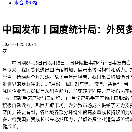
水合肼价格
中国发布丨国度统计局：外贸
2025-08-26 10:24
次
中国网8月15日讯 8月15日，国务院旧事办举行旧事发布
年以来，我国货色进出口持续增加，展示出较强韧性和活力。7
分点，持续两个月加速。从下半年环境看，我国出口增加仍具
步世界的商业往来，1-7月份，我国对东盟、欧盟、共建“一带
我国企业鼎力提拔自从研发能力，加速转型程序，产物布局不竭
8%。高新手艺产物出口向好，1-7月份高新手艺产物出口额
积极自动做为，巩固开辟市场，为外贸市场成长供给了无力支持
空间。还要看到，各地域各部分环绕外贸高质量成长持续加力
多，给我国外贸成长带来必然压力，部额外贸企业运营坚苦增
健成长。