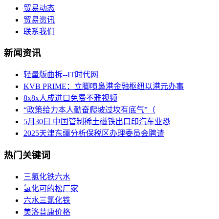
贸易动态
贸易资讯
联系我们
新闻资讯
轻量版曲拆--IT时代网
KVB PRIME：立脚喷鼻港金融枢纽以港元办事
8x8x人成进口免费不雅视频
“政策给力本人勤奋爬坡过坎有底气”（
5月30日 中国管制稀土磁铁出口印汽车业恐
2025天津东疆分析保税区办理委员会聘请
热门关键词
三氯化铁六水
氢化可的松厂家
六水三氯化铁
美洛昔康价格