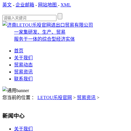
英文
-
企业邮箱
-
网站地图
-
XML
一家集研发、生产、贸易
服务于一体的综合型经济实体
首页
关于我们
贸易动态
贸易资讯
联系我们
您当前的位置 ：
LETOU乐投官网
>
贸易资讯
>
新闻中心
关于我们