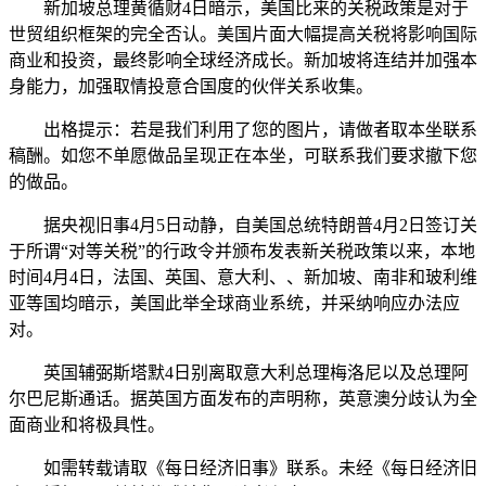
新加坡总理黄循财4日暗示，美国比来的关税政策是对于
世贸组织框架的完全否认。美国片面大幅提高关税将影响国际
商业和投资，最终影响全球经济成长。新加坡将连结并加强本
身能力，加强取情投意合国度的伙伴关系收集。
出格提示：若是我们利用了您的图片，请做者取本坐联系
稿酬。如您不单愿做品呈现正在本坐，可联系我们要求撤下您
的做品。
据央视旧事4月5日动静，自美国总统特朗普4月2日签订关
于所谓“对等关税”的行政令并颁布发表新关税政策以来，本地
时间4月4日，法国、英国、意大利、、新加坡、南非和玻利维
亚等国均暗示，美国此举全球商业系统，并采纳响应办法应
对。
英国辅弼斯塔默4日别离取意大利总理梅洛尼以及总理阿
尔巴尼斯通话。据英国方面发布的声明称，英意澳分歧认为全
面商业和将极具性。
如需转载请取《每日经济旧事》联系。未经《每日经济旧