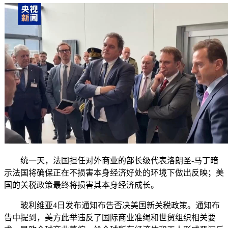
统一天，法国担任对外商业的部长级代表洛朗圣-马丁暗
示法国将确保正在不损害本身经济好处的环境下做出反映；美
国的关税政策最终将损害其本身经济成长。
玻利维亚4日发布通知布告否决美国新关税政策。通知布
告中提到，美方此举违反了国际商业准绳和世贸组织相关要