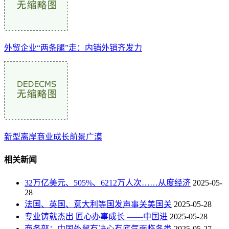
外贸企业“两条腿”走：内销外销齐发力
新型离岸商业成长前景广漠
相关新闻
32万亿美元、505%、6212万人次……从度经济
2025-05-
28
法国、英国、意大利等国发声事关美国关
2025-05-28
专业铸就杰出 匠心办事成长 ——中国进
2025-05-28
商务部：中国外贸有决心有底气面临各类
2025-05-27