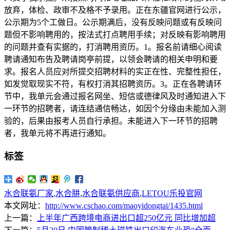
放弃，体检、政审不及格不予录用。正在东疆官网进行公示，
公示期为5个工做日。公示期满后，没有反映问题或有反映问
题但不影响聘用的，按法式打点聘用手续；对反映有影响聘用
的问题并查有实据的，打消聘用资历。1。报名前请细心阅读
聘请通知布告及聘请岗亭前提，以领会聘请的相关申明和要
求。报名人员应对所提交招聘材料的实正在性、完整性担任，
如发觉取现实不符，有权打消其招聘资历。3。正在各聘请环
节中，我单元会通过报名网坐、短信或德律风及时通知进入下
一环节的招聘者，请连结通信畅达，如因个分缘由未能加入测
验的，后果由报考人员自行承担。未能进入下一环节的招聘
者，我单元将不再进行通知。
标签
水合联氨厂家
,
水合肼
,
水合联氨供应商
,
LETOU乐投官网
本文网址：
http://www.cschao.com/maoyidongtai/1435.html
上一篇：
上半年广西跨境电商进出口超250亿元 同比增加超