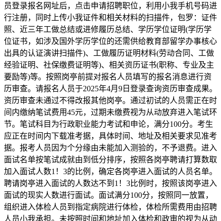
员登录报名网址后，点击申请招聘职位，利用小我手机号码进
行注册，同时上传小我证件和相关材料的扫描件，包罗：证件
照、近三年工做总结或进修履历总结、学历学位证明(学历学
位证书，如涉及国外学历学位的还需供给教育部留学办事核心
出具的认证演讲扫描件)、工做履历证明材料(劳动合同、工做
经验证明、社保缴费证明等)、相关资历证书(职称、专业及主
要励等)等。按照岗亭前提对报名人员填写的报名消息进行资
历审查。请报名人员于2025年4月9日登录查询资历审查成果。
资历审查未通过不得改报其他岗亭。通过初试的人员需正在时
间内缴纳笔试费用45元，过期未缴费视为从动放弃进入笔试环
节。笔试科目为行政职业能力考试和申论，满分100分。考生
应正在时间内下载准考据，具体时间、地址及相关要求见准考
据。报考人员因为个分缘由未能加入测验的，不予退费。进入
面试名单按笔试成就由到低分排序，按照各岗亭聘请打算数取
加入面试人数1！3的比例，确定各岗亭进入面试的人员名单。
聘请岗亭进入面试的人数达不到1！3比例时，按照该岗亭进入
面试的现实人数进行面试。面试满分100分，按照同一放置，
组织进入体检人员到指定病院进行体检，体检所需费用由招聘
人员小我承担。未按照时间和地址加入体检和政审的视为从动