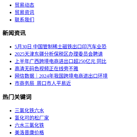
贸易动态
贸易资讯
联系我们
新闻资讯
5月30日 中国管制稀土磁铁出口印汽车业恐
2025天津东疆分析保税区办理委员会聘请
上半年广西跨境电商进出口超250亿元 同比
高清无码色视频正在线旁不雅
网信数据｜2024年我国跨境电商进出口环境
市商务局_周口市人平易近
热门关键词
三氯化铁六水
氢化可的松厂家
六水三氯化铁
美洛昔康价格