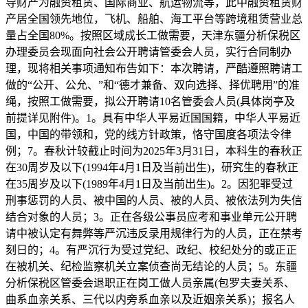
导财产为融资租赁、国际商业、航运物流等，此中融资租赁财
产居全国领先地位，飞机、船舶、海工平台等跨境租赁营业总
量占全国80%。按照区域成长工做需要，天津东疆分析保税区
办理委员会现面向社会公开聘请管委会人员，实行合同制办
理，现将相关事项通知布告如下：本次聘请，严酷遵照聘请工
做的“公开、公允、”和“德才兼备、双向选择、择优聘用”的准
绳，按照工做需要，拟公开聘请10名管委会人员(具体岗亭及
前提详见附件)。1。具有中华人平易近国国籍，中华人平易近
国，中国的带领和，党的线方针政策，恪守国度各项法令律
例；7。春秋计较截止时间为2025年3月31日，本科生的春秋正
在30周岁及以下(1994年4月1日及当前出生)，研究生的春秋正
在35周岁及以下(1989年4月1日及当前出生)。2。因犯罪受过
刑事惩罚的人员、被中国的人员、被的人员、被依法列为失信
结合对象的人员；3。正在各级公事员应考和事业单元公开聘
请中被认定有舞弊等严沉违反录用规律行为的人员，正在禁考
刻日的；4。有严沉行为受过党纪、政纪、校纪处分的或正正
在被机关、纪检监察机关立案侦查尚无结论的人员；5。东疆
分析保税区管委会退职正在岗工做人员亲属(包罗夫妻关系、
曲系血亲关系、三代以内旁系血亲以及近姻亲关系)；报名人