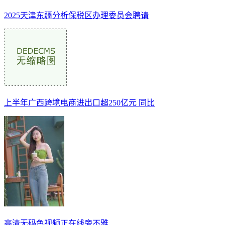
2025天津东疆分析保税区办理委员会聘请
上半年广西跨境电商进出口超250亿元 同比
高清无码色视频正在线旁不雅