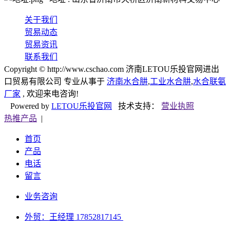
关于我们
贸易动态
贸易资讯
联系我们
Copyright © http://www.cschao.com 济南LETOU乐投官网进出
口贸易有限公司 专业从事于
济南水合肼
,
工业水合肼
,
水合联氨
厂家
, 欢迎来电咨询!
Powered by
LETOU乐投官网
技术支持：
营业执照
热推产品
|
首页
产品
电话
留言
业务咨询
外贸：王经理 17852817145