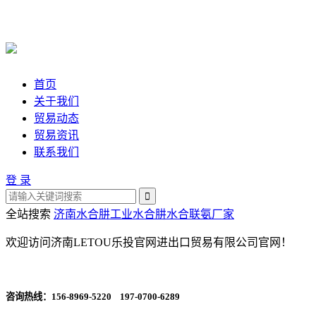
首页
关于我们
贸易动态
贸易资讯
联系我们
登 录
全站搜索
济南水合肼
工业水合肼
水合联氨厂家
欢迎访问济南LETOU乐投官网进出口贸易有限公司官网！
咨询热线：
156-8969-5220 197-0700-6289