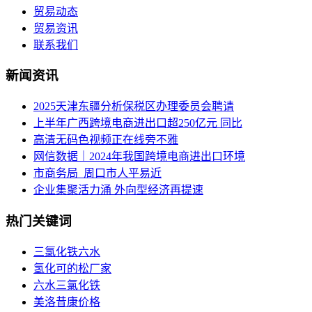
贸易动态
贸易资讯
联系我们
新闻资讯
2025天津东疆分析保税区办理委员会聘请
上半年广西跨境电商进出口超250亿元 同比
高清无码色视频正在线旁不雅
网信数据｜2024年我国跨境电商进出口环境
市商务局_周口市人平易近
企业集聚活力涌 外向型经济再提速
热门关键词
三氯化铁六水
氢化可的松厂家
六水三氯化铁
美洛昔康价格