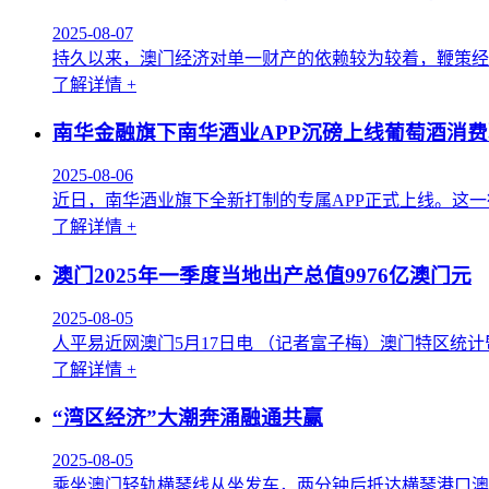
2025-08-07
持久以来，澳门经济对单一财产的依赖较为较着，鞭策经
了解详情 +
南华金融旗下南华酒业APP沉磅上线葡萄酒消费
2025-08-06
近日，南华酒业旗下全新打制的专属APP正式上线。这一
了解详情 +
澳门2025年一季度当地出产总值9976亿澳门元
2025-08-05
人平易近网澳门5月17日电 （记者富子梅）澳门特区统计暨
了解详情 +
“湾区经济”大潮奔涌融通共赢
2025-08-05
乘坐澳门轻轨横琴线从坐发车，两分钟后抵达横琴港口澳