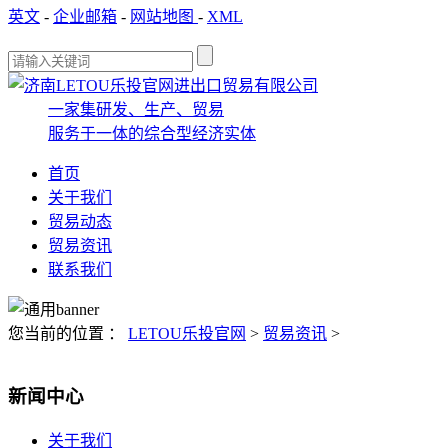
英文
-
企业邮箱
-
网站地图
-
XML
一家集研发、生产、贸易
服务于一体的综合型经济实体
首页
关于我们
贸易动态
贸易资讯
联系我们
您当前的位置 ：
LETOU乐投官网
>
贸易资讯
>
新闻中心
关于我们