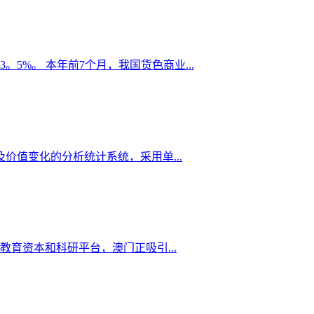
5%。 本年前7个月，我国货色商业...
值变化的分析统计系统，采用单...
育资本和科研平台，澳门正吸引...