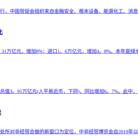
行，中国贸促会组织来自金融安全、根本设备、能源化工、消息通
比
31万亿元，增加8%；进口1。6万亿元，增加4。8%。本年是绿水
3。91万亿元(人平易近币，下同)，同比增加6。7%。此中，出
候
所对非经贸合做的新窗口为定位，中非经贸博览会自2019年以来