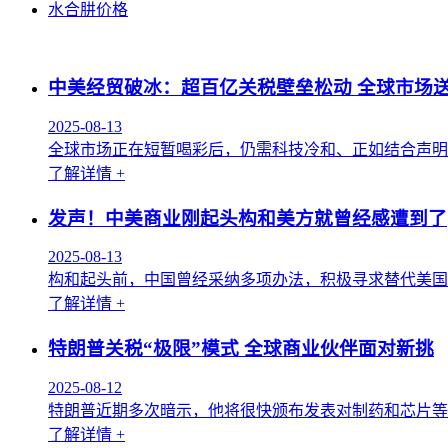
水合肼价格
中美经贸破冰：超百亿关税壁垒松动 全球市场
2025-08-13
全球市场正在短暂喝彩后，仍需科技冷和、正如结合声明
了解详情 +
发声！中美商业刚起头构和美方就曾经感遭到了
2025-08-13
构和起头前，中国曾经采纳多项办法，积极寻求替代美国产
了解详情 +
特朗普关税“极限”模式 全球商业伙伴面对新挑
2025-08-12
特朗普近期多次暗示，他将很快颁布发表对制药和芯片等其
了解详情 +