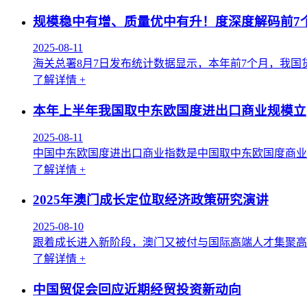
规模稳中有增、质量优中有升！度深度解码前7
2025-08-11
海关总署8月7日发布统计数据显示，本年前7个月，我国货
了解详情 +
本年上半年我国取中东欧国度进出口商业规模立
2025-08-11
中国中东欧国度进出口商业指数是中国取中东欧国度商业
了解详情 +
2025年澳门成长定位取经济政策研究演讲
2025-08-10
跟着成长进入新阶段，澳门又被付与国际高端人才集聚高
了解详情 +
中国贸促会回应近期经贸投资新动向