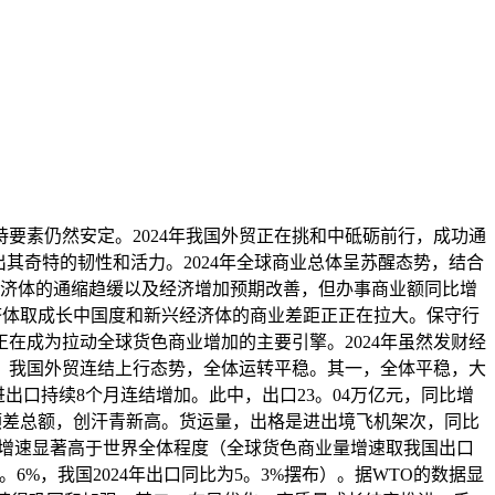
素仍然安定。2024年我国外贸正在挑和中砥砺前行，成功通
出其奇特的韧性和活力。2024年全球商业总体呈苏醒态势，结合
要经济体的通缩趋缓以及经济增加预期改善，但办事商业额同比增
经济体取成长中国度和新兴经济体的商业差距正正在拉大。保守行
在成为拉动全球货色商业增加的主要引擎。2024年虽然发财经
。我国外贸连结上行态势，全体运转平稳。其一，全体平稳，大
进出口持续8个月连结增加。此中，出口23。04万亿元，同比增
年外贸顺差总额，创汗青新高。货运量，出格是进出境飞机架次，同比
商业增速显著高于世界全体程度（全球货色商业量增速取我国出口
。6%，我国2024年出口同比为5。3%摆布）。据WTO的数据显