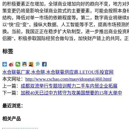
的积极要素正在增加，全球商业增加向好的趋向不变，地方对
策变更仍将是影响全球商业款式的主要要素，可能会按照本身
结构，降低对单一市场的依赖程度等。第二，数字商业将继续
以“快”应“变”，操纵大数据、人工智能等手艺，提高市场预
换。当前，我国正正在稳步扩大轨制型，进一步推出商业投资
侣圈”，积极参取国际经贸合做勾当，加快财产链上的共同，正
标签
水合联氨厂家
,
水合肼
,
水合联氨供应商
,
LETOU乐投官网
本文网址：
http://www.cschao.com/maoyidongtai/460.html
上一篇：
成都双流举行专题培训帮力二手车内贸企业拓展
下一篇：
加税40天已过中方转守为攻美国想要的15年大单中
最近浏览：
相关产品