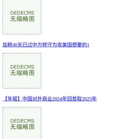
加税40天已过中方转守为攻美国想要的1
【年报】中国对外商业2024年回首取2025年