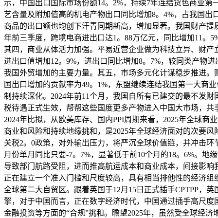
示，中国出口国际市场份额14。2%，持续7年连结货色商业
艺含量及附加值高的机电产物出口同比增加8。4%，占我国出
商品的出口额也均创下汗青同期新高，增加显著。我国财产提质
年前三季度，跨境电商进出口达1。88万亿元，同比增加11
其四，商业从体活力加强。平易近营企业做为科技立异、财产立
进出口值增加12。9%，进出口同比增加8。7%，较同类产
我国外贸增加的主要力量。其五，市场多元化计谋稳步推进。财
国出口增加的贡献率为49。1%，东盟继续连结我国第一大商业
制持续深化。2024年前11个月，我国自所有已建交的最不发财
税待遇正式生效，帮帮这些国度更多产物进入中国大市场，共
2024年比拟，从欧美库存、国内PPI周期来看，2025年
商业和风险和持续地缘挑和，是2025年全球经济面对的次要
关税2。0政策，对外输出压力，将严沉全球价值链，并冲击环
月份单月同比只要-7。7%，显著低于前10个月的18。6%
导致部门航路受阻，进而推高航运成本和商业成本，间接影响我
正在建立一个准入门槛和尺度较高，具有相当排他性的经济组织
全球第二大自贸区。跟着英国于12月15日正式插手CPTPP
擎，对于中国而言，正在数字经济时代，中国通过插手高尺度
金融投资等方面的“合规”挑和。瞻望2025年，虽然受全球经济